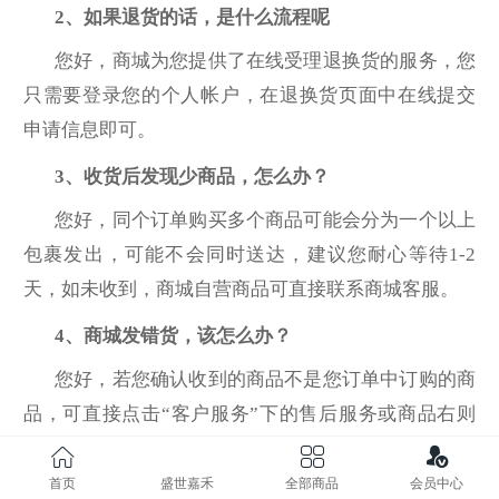
2
、如果退货的话，是什么流程呢
您好，商城为您提供了在线受理退换货的服务，您
只需要登录您的个人帐户，在退换货页面中在线提交
申请信息即可。
3
、收货后发现少商品，怎么办？
您好，同个订单购买多个商品可能会分为一个以上
包裹发出，可能不会同时送达，建议您耐心等待1-2
天，如未收到，商城自营商品可直接联系商城客服。
4
、商城发错货，该怎么办？
您好，若您确认收到的商品不是您订单中订购的商
品，可直接点击“
客户服务”
下的售后服务或商品右则
的申请售后，出现返修及退换货首页，点击“
申请”
即
可操作换货，提交成功后请耐心等待，由专业的售后
首页
盛世嘉禾
全部商品
会员中心